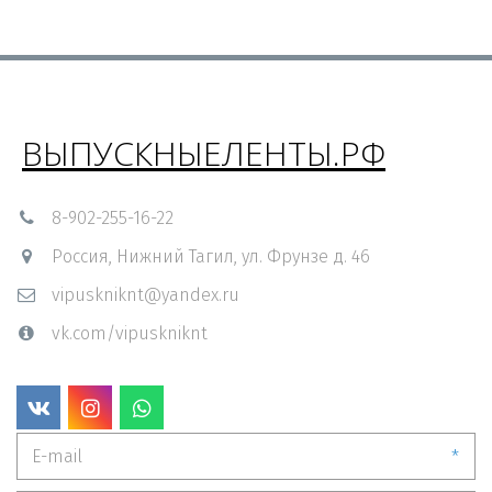
ВЫПУСКНЫЕЛЕНТЫ.РФ
8-902-255-16-22
Россия
,
Нижний Тагил
,
ул. Фрунзе д. 46
vipuskniknt@yandex.ru
vk.com/vipuskniknt
*